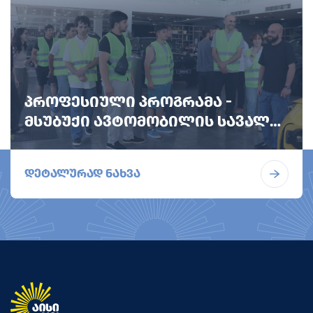
ᲞᲠᲝᲤᲔᲡᲘᲣᲚᲘ ᲞᲠᲝᲒᲠᲐᲛᲐ -
ᲛᲡᲣᲑᲣᲥᲘ ᲐᲕᲢᲝᲛᲝᲑᲘᲚᲘᲡ ᲡᲐᲕᲐᲚᲘ
ᲜᲐᲬᲘᲚᲘᲡ ᲨᲔᲙᲔᲗᲔᲑᲘᲡ
ᲡᲢᲣᲓᲔᲜᲢᲔᲑᲘ ᲐᲕᲢᲝᲘᲜᲓᲣᲡᲢᲠᲘᲣᲚ
დეტალურად ნახვა
ᲙᲝᲛᲞᲐᲜᲘᲐᲡ ᲡᲢᲣᲛᲠᲝᲑᲓᲜᲔᲜ