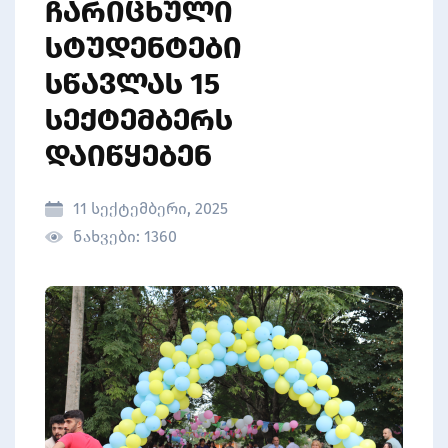
ᲘᲜᲢᲔᲠᲜᲐᲪᲘᲝᲜᲐᲚᲘᲖᲐᲪᲘᲐ
ᲩᲐᲠᲘᲪᲮᲣᲚᲘ
ᲡᲘᲐᲮᲚᲔᲔᲑᲘ
ᲡᲢᲣᲓᲔᲜᲢᲔᲑᲘ
ᲡᲐᲛᲠᲔᲬᲕᲔᲚᲝ ᲘᲜᲝᲕᲐᲪᲘᲔᲑᲘᲡ
ᲕᲐᲙᲐᲜᲡᲘᲐ
ᲚᲐᲑᲝᲠᲐᲢᲝᲠᲘᲐ
ᲮᲔᲚᲝᲕᲜᲔᲑᲘᲡ ᲡᲐᲮᲚᲘ
ᲡᲬᲐᲕᲚᲐᲡ 15
ᲙᲝᲜᲢᲐᲥᲢᲘ
ᲡᲔᲥᲢᲔᲛᲑᲔᲠᲡ
ᲓᲐᲘᲬᲧᲔᲑᲔᲜ
11 სექტემბერი, 2025
ნახვები: 1360