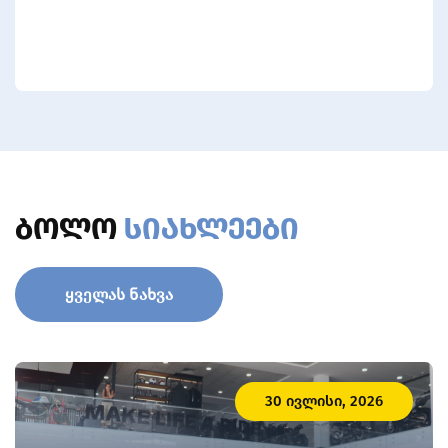
ᲑᲝᲚᲝ
ᲡᲘᲐᲮᲚᲔᲔᲑᲘ
ᲧᲕᲔᲚᲐᲡ ᲜᲐᲮᲕᲐ
30 ᲘᲕᲚᲘᲡᲘ, 2026