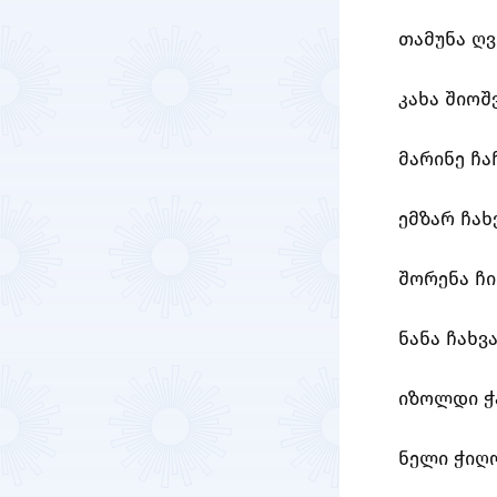
თამუნა ღვ
კახა შიოშ
მარინე ჩა
ემზარ ჩახ
შორენა ჩ
ნანა ჩახვ
იზოლდი ჭ
ნელი ჭიღ