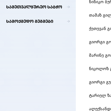
ნინიკო ბ
ᲡᲐᲛᲔᲗᲕᲐᲚᲧᲣᲠᲔᲝ ᲡᲐᲑᲭᲝ
თამაზ გი
ᲡᲐᲛᲝᲥᲛᲔᲓᲝ ᲒᲔᲒᲛᲔᲑᲘ
ქეთევან 
გიორგი გ
მარინე გ
ნიკოლოზ 
გიორგი გ
ტარიელ ზ
ალექსანდ